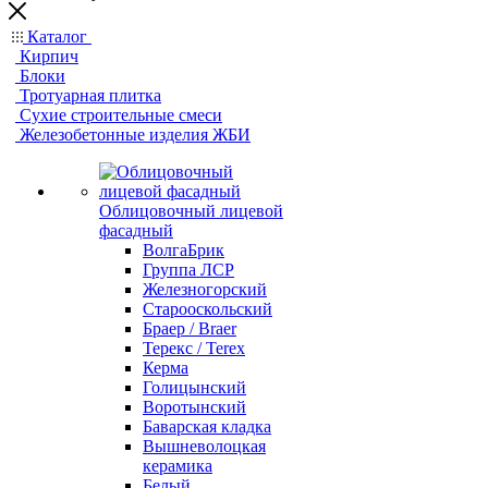
Каталог
Кирпич
Блоки
Тротуарная плитка
Сухие строительные смеси
Железобетонные изделия ЖБИ
Облицовочный лицевой
фасадный
ВолгаБрик
Группа ЛСР
Железногорский
Старооскольский
Браер / Braer
Терекс / Terex
Керма
Голицынский
Воротынский
Баварская кладка
Вышневолоцкая
керамика
Белый