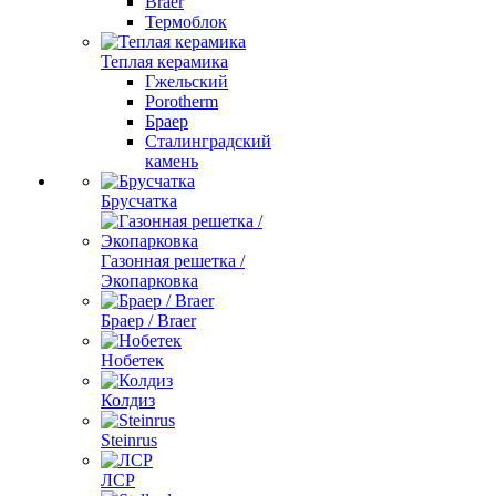
Braer
Термоблок
Теплая керамика
Гжельский
Porotherm
Браер
Сталинградский
камень
Брусчатка
Газонная решетка /
Экопарковка
Браер / Braer
Нобетек
Колдиз
Steinrus
ЛСР