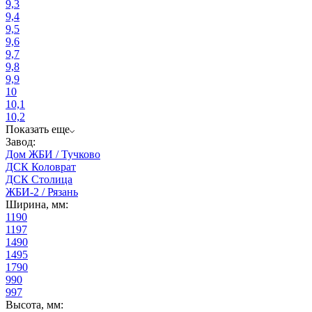
9,3
9,4
9,5
9,6
9,7
9,8
9,9
10
10,1
10,2
Показать еще
Завод:
Дом ЖБИ / Тучково
ДСК Коловрат
ДСК Столица
ЖБИ-2 / Рязань
Ширина, мм:
1190
1197
1490
1495
1790
990
997
Высота, мм: