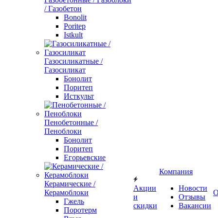
/ Газобетон
Bonolit
Poritep
Istkult
Газосиликатные /
Газосиликат
Бонолит
Поритеп
Исткульт
Пенобетонные /
Пеноблоки
Бонолит
Поритеп
Егорьевские
Компания
Керамические /
Акции
Новости
Керамоблоки
О
и
Отзывы
Гжель
скидки
Вакансии
Поротерм