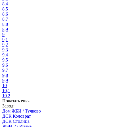
8,4
8,5
8,6
8,7
8,8
8,9
9
9,1
9,2
9,3
9,4
9,5
9,6
9,7
9,8
9,9
10
10,1
10,2
Показать еще
Завод:
Дом ЖБИ / Тучково
ДСК Коловрат
ДСК Столица
ЖБИ-2 / Рязань