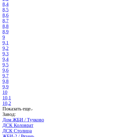
8,4
8,5
8,6
8,7
8,8
8,9
9
9,1
9,2
9,3
9,4
9,5
9,6
9,7
9,8
9,9
10
10,1
10,2
Показать еще
Завод:
Дом ЖБИ / Тучково
ДСК Коловрат
ДСК Столица
ЖБИ-2 / Рязань