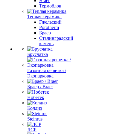
Braer
Термоблок
Теплая керамика
Гжельский
Porotherm
Браер
Сталинградский
камень
Брусчатка
Газонная решетка /
Экопарковка
Браер / Braer
Нобетек
Колдиз
Steinrus
ЛСР