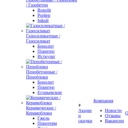
/ Газобетон
Bonolit
Poritep
Istkult
Газосиликатные /
Газосиликат
Бонолит
Поритеп
Исткульт
Пенобетонные /
Пеноблоки
Бонолит
Поритеп
Егорьевские
Компания
Керамические /
Акции
Новости
Керамоблоки
О
и
Отзывы
Гжель
скидки
Вакансии
Поротерм