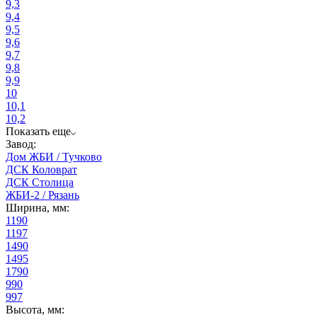
9,3
9,4
9,5
9,6
9,7
9,8
9,9
10
10,1
10,2
Показать еще
Завод:
Дом ЖБИ / Тучково
ДСК Коловрат
ДСК Столица
ЖБИ-2 / Рязань
Ширина, мм:
1190
1197
1490
1495
1790
990
997
Высота, мм: