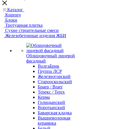
Каталог
Кирпич
Блоки
Тротуарная плитка
Сухие строительные смеси
Железобетонные изделия ЖБИ
Облицовочный лицевой
фасадный
ВолгаБрик
Группа ЛСР
Железногорский
Старооскольский
Браер / Braer
Терекс / Terex
Керма
Голицынский
Воротынский
Баварская кладка
Вышневолоцкая
керамика
Белый