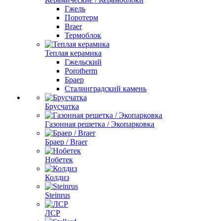
Гжель
Поротерм
Braer
Термоблок
Теплая керамика
Гжельский
Porotherm
Браер
Сталинградский камень
Брусчатка
Газонная решетка / Экопарковка
Браер / Braer
Нобетек
Колдиз
Steinrus
ЛСР