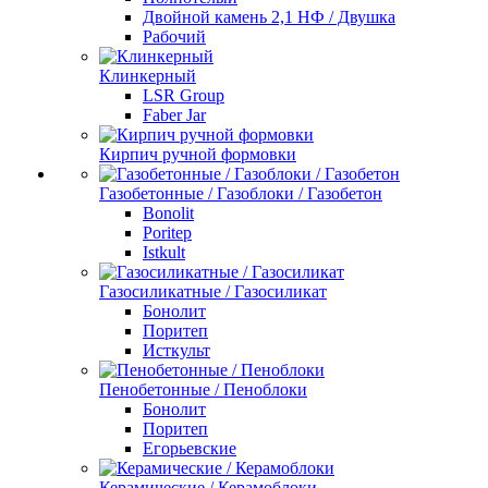
Двойной камень 2,1 НФ / Двушка
Рабочий
Клинкерный
LSR Group
Faber Jar
Кирпич ручной формовки
Газобетонные / Газоблоки / Газобетон
Bonolit
Poritep
Istkult
Газосиликатные / Газосиликат
Бонолит
Поритеп
Исткульт
Пенобетонные / Пеноблоки
Бонолит
Поритеп
Егорьевские
Керамические / Керамоблоки