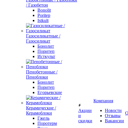
/ Газобетон
Bonolit
Poritep
Istkult
Газосиликатные /
Газосиликат
Бонолит
Поритеп
Исткульт
Пенобетонные /
Пеноблоки
Бонолит
Поритеп
Егорьевские
Компания
Керамические /
Акции
Новости
Керамоблоки
О
и
Отзывы
Гжель
скидки
Вакансии
Поротерм