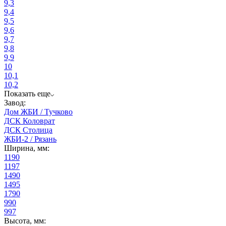
9,3
9,4
9,5
9,6
9,7
9,8
9,9
10
10,1
10,2
Показать еще
Завод:
Дом ЖБИ / Тучково
ДСК Коловрат
ДСК Столица
ЖБИ-2 / Рязань
Ширина, мм:
1190
1197
1490
1495
1790
990
997
Высота, мм: