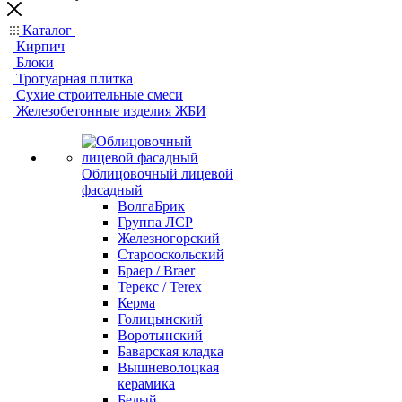
Каталог
Кирпич
Блоки
Тротуарная плитка
Сухие строительные смеси
Железобетонные изделия ЖБИ
Облицовочный лицевой
фасадный
ВолгаБрик
Группа ЛСР
Железногорский
Старооскольский
Браер / Braer
Терекс / Terex
Керма
Голицынский
Воротынский
Баварская кладка
Вышневолоцкая
керамика
Белый