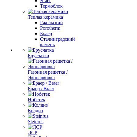
Braer
Термоблок
Теплая керамика
Гжельский
Porotherm
Браер
Сталинградский
камень
Брусчатка
Газонная решетка /
Экопарковка
Браер / Braer
Нобетек
Колдиз
Steinrus
ЛСР