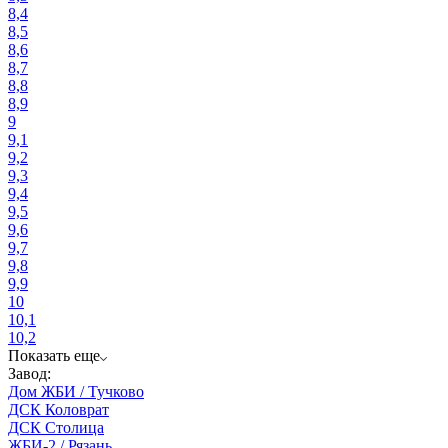
8,4
8,5
8,6
8,7
8,8
8,9
9
9,1
9,2
9,3
9,4
9,5
9,6
9,7
9,8
9,9
10
10,1
10,2
Показать еще
Завод:
Дом ЖБИ / Тучково
ДСК Коловрат
ДСК Столица
ЖБИ-2 / Рязань