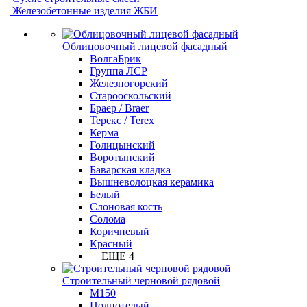
Железобетонные изделия ЖБИ
Облицовочный лицевой фасадный
ВолгаБрик
Группа ЛСР
Железногорский
Старооскольский
Браер / Braer
Терекс / Terex
Керма
Голицынский
Воротынский
Баварская кладка
Вышневолоцкая керамика
Белый
Слоновая кость
Солома
Коричневый
Красный
+ ЕЩЕ 4
Строительный черновой рядовой
М150
Полнотелый