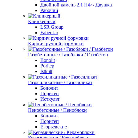
Двойной камень 2,1 НФ / Двушка
Рабочий
Клинкерный
LSR Group
Faber Jar
Кирпич ручной формовки
Газобетонные / Газоблоки / Газобетон
Bonolit
Poritep
Istkult
Газосиликатные / Газосиликат
Бонолит
Поритеп
Исткульт
Пенобетонные / Пеноблоки
Бонолит
Поритеп
Егорьевские
Керамические / Керамоблоки