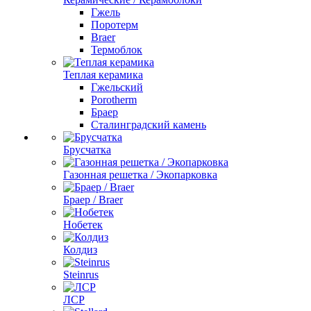
Гжель
Поротерм
Braer
Термоблок
Теплая керамика
Гжельский
Porotherm
Браер
Сталинградский камень
Брусчатка
Газонная решетка / Экопарковка
Браер / Braer
Нобетек
Колдиз
Steinrus
ЛСР