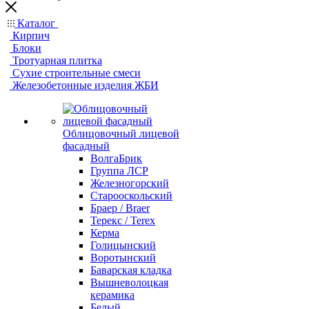
Каталог
Кирпич
Блоки
Тротуарная плитка
Сухие строительные смеси
Железобетонные изделия ЖБИ
Облицовочный лицевой
фасадный
ВолгаБрик
Группа ЛСР
Железногорский
Старооскольский
Браер / Braer
Терекс / Terex
Керма
Голицынский
Воротынский
Баварская кладка
Вышневолоцкая
керамика
Белый