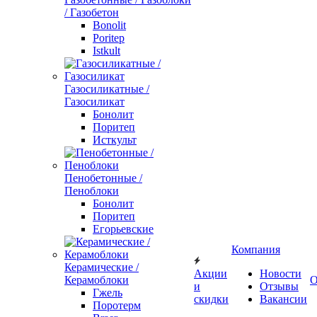
/ Газобетон
Bonolit
Poritep
Istkult
Газосиликатные /
Газосиликат
Бонолит
Поритеп
Исткульт
Пенобетонные /
Пеноблоки
Бонолит
Поритеп
Егорьевские
Компания
Керамические /
Акции
Новости
Керамоблоки
О
и
Отзывы
Гжель
скидки
Вакансии
Поротерм