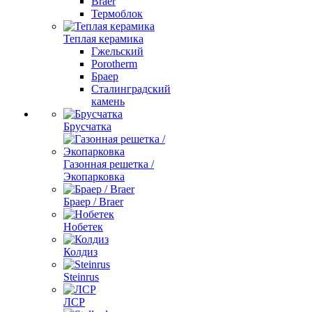
Braer
Термоблок
Теплая керамика
Гжельский
Porotherm
Браер
Сталинградский
камень
Брусчатка
Газонная решетка /
Экопарковка
Браер / Braer
Нобетек
Колдиз
Steinrus
ЛСР