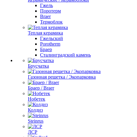
Гжель
Поротерм
Braer
Термоблок
Теплая керамика
Гжельский
Porotherm
Браер
Сталинградский камень
Брусчатка
Газонная решетка / Экопарковка
Браер / Braer
Нобетек
Колдиз
Steinrus
ЛСР