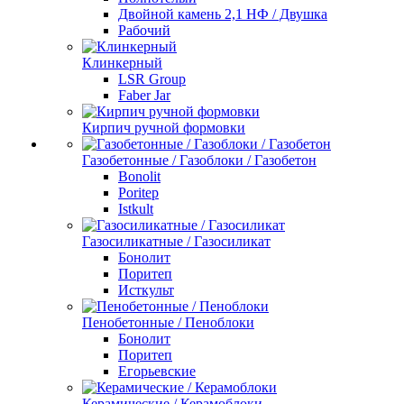
Двойной камень 2,1 НФ / Двушка
Рабочий
Клинкерный
LSR Group
Faber Jar
Кирпич ручной формовки
Газобетонные / Газоблоки / Газобетон
Bonolit
Poritep
Istkult
Газосиликатные / Газосиликат
Бонолит
Поритеп
Исткульт
Пенобетонные / Пеноблоки
Бонолит
Поритеп
Егорьевские
Керамические / Керамоблоки