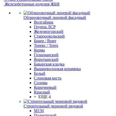
Железобетонные изделия ЖБИ
Облицовочный лицевой фасадный
ВолгаБрик
Группа ЛСР
Железногорский
Старооскольский
Браер / Braer
Терекс / Terex
Керма
Голицынский
Воротынский
Баварская кладка
Вышневолоцкая керамика
Белый
Слоновая кость
Солома
Коричневый
Красный
+ ЕЩЕ 4
Строительный черновой рядовой
М150
Полнотелый