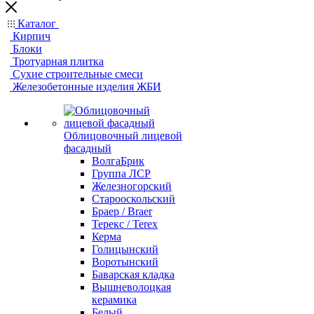
Каталог
Кирпич
Блоки
Тротуарная плитка
Сухие строительные смеси
Железобетонные изделия ЖБИ
Облицовочный лицевой
фасадный
ВолгаБрик
Группа ЛСР
Железногорский
Старооскольский
Браер / Braer
Терекс / Terex
Керма
Голицынский
Воротынский
Баварская кладка
Вышневолоцкая
керамика
Белый