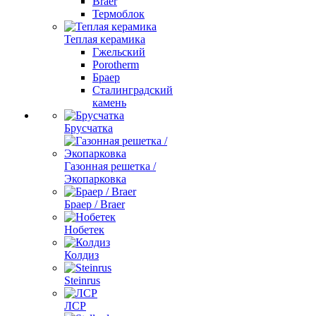
Braer
Термоблок
Теплая керамика
Гжельский
Porotherm
Браер
Сталинградский
камень
Брусчатка
Газонная решетка /
Экопарковка
Браер / Braer
Нобетек
Колдиз
Steinrus
ЛСР