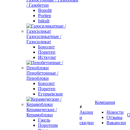
/ Газобетон
Bonolit
Poritep
Istkult
Газосиликатные /
Газосиликат
Бонолит
Поритеп
Исткульт
Пенобетонные /
Пеноблоки
Бонолит
Поритеп
Егорьевские
Компания
Керамические /
Акции
Новости
Керамоблоки
О
и
Отзывы
Гжель
скидки
Вакансии
Поротерм