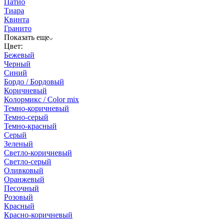
Патио
Тиара
Квинта
Гранито
Показать еще
Цвет:
Бежевый
Черный
Синий
Бордо / Бордовый
Коричневый
Колормикс / Color mix
Темно-коричневый
Темно-серый
Темно-красный
Серый
Зеленый
Светло-коричневый
Светло-серый
Оливковый
Оранжевый
Песочный
Розовый
Красный
Красно-коричневый