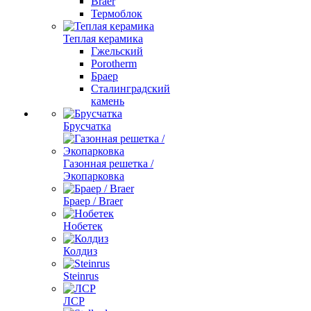
Braer
Термоблок
Теплая керамика
Гжельский
Porotherm
Браер
Сталинградский
камень
Брусчатка
Газонная решетка /
Экопарковка
Браер / Braer
Нобетек
Колдиз
Steinrus
ЛСР