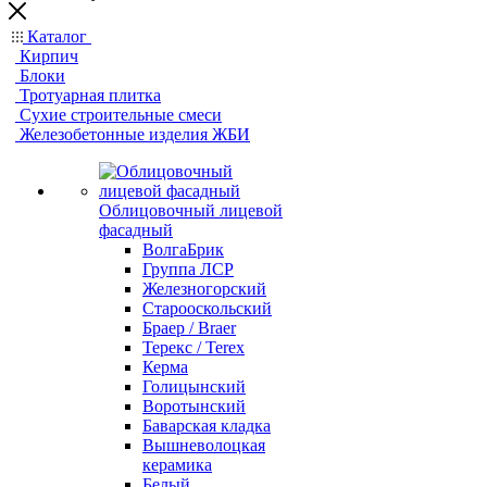
Каталог
Кирпич
Блоки
Тротуарная плитка
Сухие строительные смеси
Железобетонные изделия ЖБИ
Облицовочный лицевой
фасадный
ВолгаБрик
Группа ЛСР
Железногорский
Старооскольский
Браер / Braer
Терекс / Terex
Керма
Голицынский
Воротынский
Баварская кладка
Вышневолоцкая
керамика
Белый