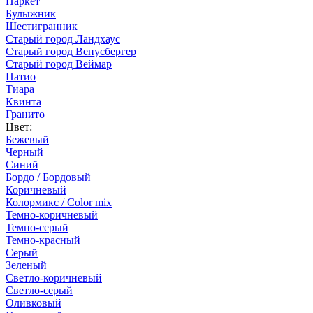
Паркет
Булыжник
Шестигранник
Старый город Ландхаус
Старый город Венусбергер
Старый город Веймар
Патио
Тиара
Квинта
Гранито
Цвет:
Бежевый
Черный
Синий
Бордо / Бордовый
Коричневый
Колормикс / Color mix
Темно-коричневый
Темно-серый
Темно-красный
Серый
Зеленый
Светло-коричневый
Светло-серый
Оливковый