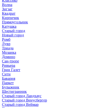
Классико
Волна
Зигзаг
Квадрат
Кирпичик
Прямоугольник
Катушка
Старый город
Новый город
Ромб
Лувр
Триада
Мозаика
Домино
Сан-тропе
Ривьера
Грин Галет
Сити
Бавария
Паркет
Булыжник
Шестигранник
Старый город Ландхаус
Старый город Венусбергер
Старый город Веймар