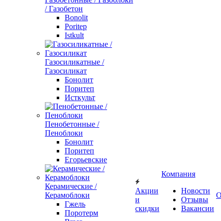
/ Газобетон
Bonolit
Poritep
Istkult
Газосиликатные /
Газосиликат
Бонолит
Поритеп
Исткульт
Пенобетонные /
Пеноблоки
Бонолит
Поритеп
Егорьевские
Компания
Керамические /
Акции
Новости
Керамоблоки
О
и
Отзывы
Гжель
скидки
Вакансии
Поротерм