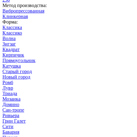
Метод производства:
Вибропрессованная
Клинкерная
Форма:
Классика
Классико
Волна
Зигзаг
Квадрат
Кирпичик
Прямоугольник
Катушка
Старый город
Новый город
Ромб
Лувр
Триада
Мозаика
Домино
Сан-тропе
Ривьера
Грин Галет
Сити
Бавария