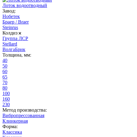
Лоток водоотводный
Завод:
Нобетек
Браер / Braer
Steinrus
Колдиз
Группа ЛСР
Stellard
ВолгаБрик
Толщина, мм:
40
50
60
65
70
80
100
160
230
Метод производства:
Вибропрессованная
Клинкерная
Форма:
Классика