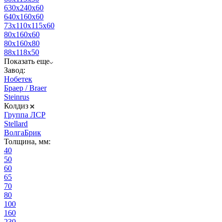
630х240х60
640х160х60
73х110х115х60
80х160х60
80х160х80
88х118х50
Показать еще
Завод:
Нобетек
Браер / Braer
Steinrus
Колдиз
Группа ЛСР
Stellard
ВолгаБрик
Толщина, мм:
40
50
60
65
70
80
100
160
230