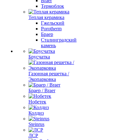
Braer
Термоблок
Теплая керамика
Гжельский
Porotherm
Браер
Сталинградский
камень
Брусчатка
Газонная решетка /
Экопарковка
Браер / Braer
Нобетек
Колдиз
Steinrus
ЛСР