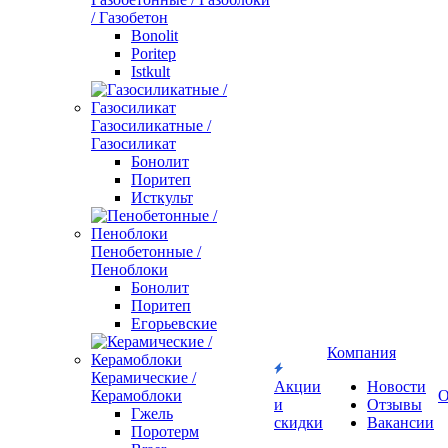
/ Газобетон
Bonolit
Poritep
Istkult
Газосиликатные /
Газосиликат
Бонолит
Поритеп
Исткульт
Пенобетонные /
Пеноблоки
Бонолит
Поритеп
Егорьевские
Компания
Керамические /
Акции
Новости
Керамоблоки
О
и
Отзывы
Гжель
скидки
Вакансии
Поротерм