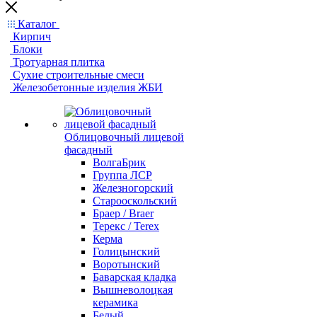
Каталог
Кирпич
Блоки
Тротуарная плитка
Сухие строительные смеси
Железобетонные изделия ЖБИ
Облицовочный лицевой
фасадный
ВолгаБрик
Группа ЛСР
Железногорский
Старооскольский
Браер / Braer
Терекс / Terex
Керма
Голицынский
Воротынский
Баварская кладка
Вышневолоцкая
керамика
Белый