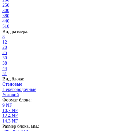
250
300
380
440
510
Вид размера:
8
12
20
25
30
38
44
51
Вид блока:
Стеновые
Перегородочные
Угловой
Формат блока:
9 NF
10,7 NF
12,4 NF
14,3 NF
Размер блока, мм.: