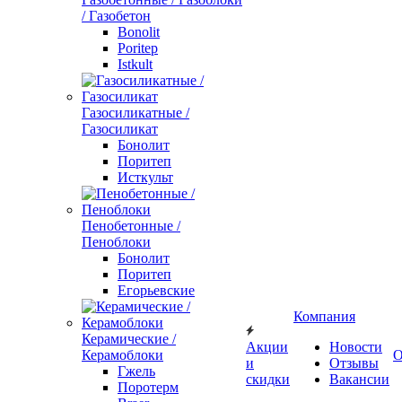
/ Газобетон
Bonolit
Poritep
Istkult
Газосиликатные /
Газосиликат
Бонолит
Поритеп
Исткульт
Пенобетонные /
Пеноблоки
Бонолит
Поритеп
Егорьевские
Компания
Керамические /
Акции
Новости
Керамоблоки
О
и
Отзывы
Гжель
скидки
Вакансии
Поротерм