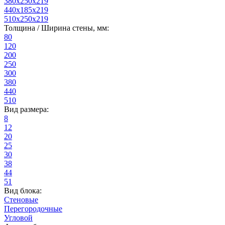
380x250x219
440x185x219
510x250x219
Толщина / Ширина стены, мм:
80
120
200
250
300
380
440
510
Вид размера:
8
12
20
25
30
38
44
51
Вид блока:
Стеновые
Перегородочные
Угловой