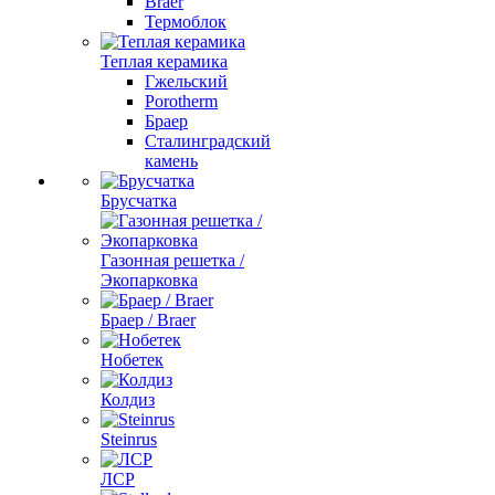
Braer
Термоблок
Теплая керамика
Гжельский
Porotherm
Браер
Сталинградский
камень
Брусчатка
Газонная решетка /
Экопарковка
Браер / Braer
Нобетек
Колдиз
Steinrus
ЛСР