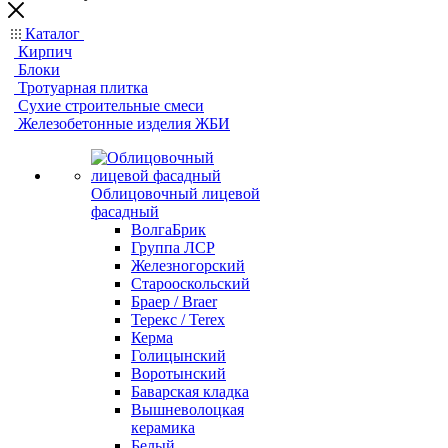
Каталог
Кирпич
Блоки
Тротуарная плитка
Сухие строительные смеси
Железобетонные изделия ЖБИ
Облицовочный лицевой
фасадный
ВолгаБрик
Группа ЛСР
Железногорский
Старооскольский
Браер / Braer
Терекс / Terex
Керма
Голицынский
Воротынский
Баварская кладка
Вышневолоцкая
керамика
Белый