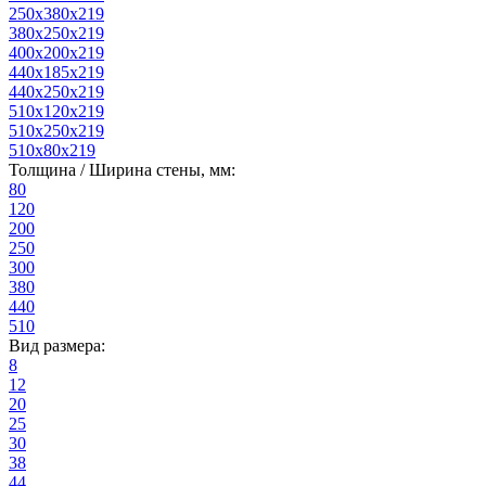
250x380x219
380x250x219
400x200x219
440x185x219
440x250x219
510x120x219
510x250x219
510x80x219
Толщина / Ширина стены, мм:
80
120
200
250
300
380
440
510
Вид размера:
8
12
20
25
30
38
44