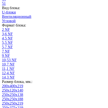
51
Вид блока:
U-блоки
Вентиляционный
Угловой
Формат блока:
2 NF
3,6 NF
4,5 NF
5,5 NF
5,7 NF
7 NF
9 NF
10,53 NF
10,7 NF
11,1 NF
12,4 NF
14,3 NF
Размер блока, мм.:
200x400x219
250x120x140
250x250x138
250x250x188
250x250x219
250x375x219