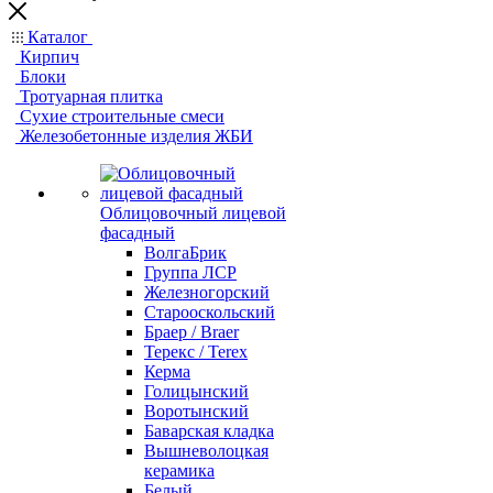
Каталог
Кирпич
Блоки
Тротуарная плитка
Сухие строительные смеси
Железобетонные изделия ЖБИ
Облицовочный лицевой
фасадный
ВолгаБрик
Группа ЛСР
Железногорский
Старооскольский
Браер / Braer
Терекс / Terex
Керма
Голицынский
Воротынский
Баварская кладка
Вышневолоцкая
керамика
Белый