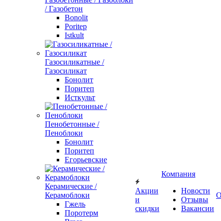
/ Газобетон
Bonolit
Poritep
Istkult
Газосиликатные /
Газосиликат
Бонолит
Поритеп
Исткульт
Пенобетонные /
Пеноблоки
Бонолит
Поритеп
Егорьевские
Компания
Керамические /
Акции
Новости
Керамоблоки
О
и
Отзывы
Гжель
скидки
Вакансии
Поротерм