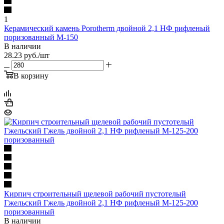
1
Керамический камень Porotherm двойной 2,1 НФ рифленый
поризованный М-150
В наличии
28.23
руб.
/шт
В корзину
Кирпич строительный щелевой рабочий пустотелый
Гжельский Гжель двойной 2,1 НФ рифленый М-125-200
поризованный
В наличии