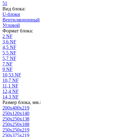
51
Вид блока:
U-блоки
Вентиляционный
Угловой
Формат блока:
2 NF
3,6 NF
4,5 NF
5,5 NF
5,7 NF
7 NF
9 NF
10,53 NF
10,7 NF
11,1 NF
12,4 NF
14,3 NF
Размер блока, мм.:
200x400x219
250x120x140
250x250x138
250x250x188
250x250x219
250x375x219