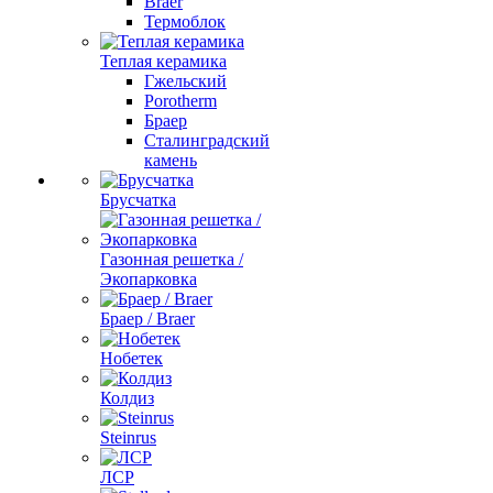
Braer
Термоблок
Теплая керамика
Гжельский
Porotherm
Браер
Сталинградский
камень
Брусчатка
Газонная решетка /
Экопарковка
Браер / Braer
Нобетек
Колдиз
Steinrus
ЛСР