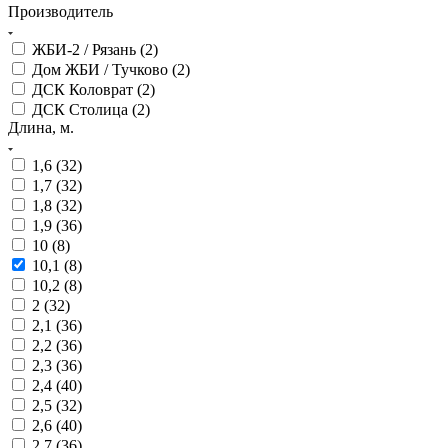
Производитель
ЖБИ-2 / Рязань (
2
)
Дом ЖБИ / Тучково (
2
)
ДСК Коловрат (
2
)
ДСК Столица (
2
)
Длина, м.
1,6 (
32
)
1,7 (
32
)
1,8 (
32
)
1,9 (
36
)
10 (
8
)
10,1 (
8
)
10,2 (
8
)
2 (
32
)
2,1 (
36
)
2,2 (
36
)
2,3 (
36
)
2,4 (
40
)
2,5 (
32
)
2,6 (
40
)
2,7 (
36
)