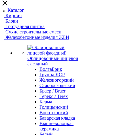
Каталог
Кирпич
Блоки
Тротуарная плитка
Сухие строительные смеси
Железобетонные изделия ЖБИ
Облицовочный лицевой
фасадный
ВолгаБрик
Группа ЛСР
Железногорский
Старооскольский
Браер / Braer
Терекс / Terex
Керма
Голицынский
Воротынский
Баварская кладка
Вышневолоцкая
керамика
Белый