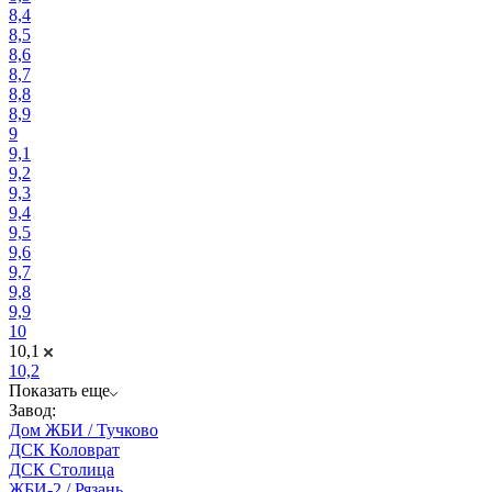
8,4
8,5
8,6
8,7
8,8
8,9
9
9,1
9,2
9,3
9,4
9,5
9,6
9,7
9,8
9,9
10
10,1
10,2
Показать еще
Завод:
Дом ЖБИ / Тучково
ДСК Коловрат
ДСК Столица
ЖБИ-2 / Рязань