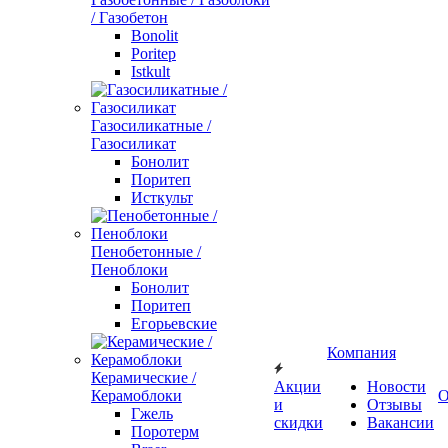
/ Газобетон
Bonolit
Poritep
Istkult
Газосиликатные /
Газосиликат
Бонолит
Поритеп
Исткульт
Пенобетонные /
Пеноблоки
Бонолит
Поритеп
Егорьевские
Компания
Керамические /
Акции
Новости
Керамоблоки
О
и
Отзывы
Гжель
скидки
Вакансии
Поротерм