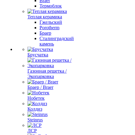
Braer
Термоблок
Теплая керамика
Гжельский
Porotherm
Браер
Сталинградский
камень
Брусчатка
Газонная решетка /
Экопарковка
Браер / Braer
Нобетек
Колдиз
Steinrus
ЛСР