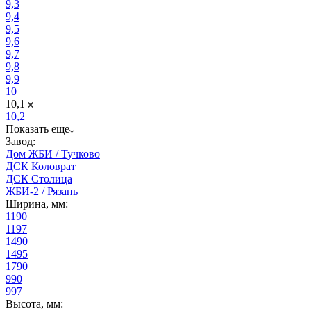
9,3
9,4
9,5
9,6
9,7
9,8
9,9
10
10,1
10,2
Показать еще
Завод:
Дом ЖБИ / Тучково
ДСК Коловрат
ДСК Столица
ЖБИ-2 / Рязань
Ширина, мм:
1190
1197
1490
1495
1790
990
997
Высота, мм: