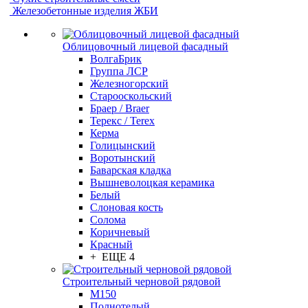
Железобетонные изделия ЖБИ
Облицовочный лицевой фасадный
ВолгаБрик
Группа ЛСР
Железногорский
Старооскольский
Браер / Braer
Терекс / Terex
Керма
Голицынский
Воротынский
Баварская кладка
Вышневолоцкая керамика
Белый
Слоновая кость
Солома
Коричневый
Красный
+ ЕЩЕ 4
Строительный черновой рядовой
М150
Полнотелый