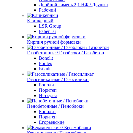
Двойной камень 2,1 НФ / Двушка
Рабочий
Клинкерный
LSR Group
Faber Jar
Кирпич ручной формовки
Газобетонные / Газоблоки / Газобетон
Bonolit
Poritep
Istkult
Газосиликатные / Газосиликат
Бонолит
Поритеп
Исткульт
Пенобетонные / Пеноблоки
Бонолит
Поритеп
Егорьевские
Керамические / Керамоблоки