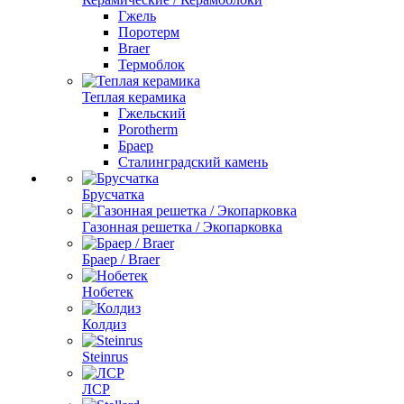
Гжель
Поротерм
Braer
Термоблок
Теплая керамика
Гжельский
Porotherm
Браер
Сталинградский камень
Брусчатка
Газонная решетка / Экопарковка
Браер / Braer
Нобетек
Колдиз
Steinrus
ЛСР