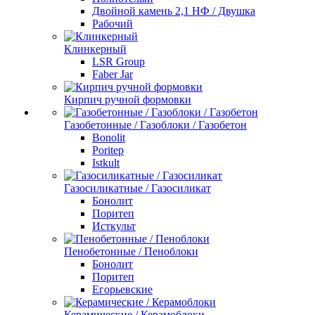
Двойной камень 2,1 НФ / Двушка
Рабочий
Клинкерный
LSR Group
Faber Jar
Кирпич ручной формовки
Газобетонные / Газоблоки / Газобетон
Bonolit
Poritep
Istkult
Газосиликатные / Газосиликат
Бонолит
Поритеп
Исткульт
Пенобетонные / Пеноблоки
Бонолит
Поритеп
Егорьевские
Керамические / Керамоблоки