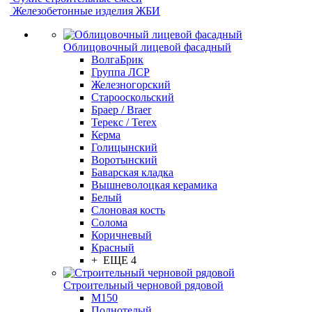
Железобетонные изделия ЖБИ
Облицовочный лицевой фасадный
ВолгаБрик
Группа ЛСР
Железногорский
Старооскольский
Браер / Braer
Терекс / Terex
Керма
Голицынский
Воротынский
Баварская кладка
Вышневолоцкая керамика
Белый
Слоновая кость
Солома
Коричневый
Красный
+ ЕЩЕ 4
Строительный черновой рядовой
М150
Полнотелый