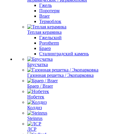
Гжель
Поротерм
Braer
Термоблок
Теплая керамика
Гжельский
Porotherm
Браер
Сталинградский камень
Брусчатка
Газонная решетка / Экопарковка
Браер / Braer
Нобетек
Колдиз
Steinrus
ЛСР