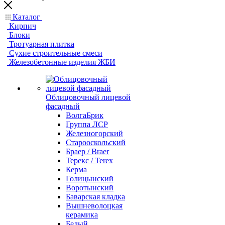
Каталог
Кирпич
Блоки
Тротуарная плитка
Сухие строительные смеси
Железобетонные изделия ЖБИ
Облицовочный лицевой
фасадный
ВолгаБрик
Группа ЛСР
Железногорский
Старооскольский
Браер / Braer
Терекс / Terex
Керма
Голицынский
Воротынский
Баварская кладка
Вышневолоцкая
керамика
Белый