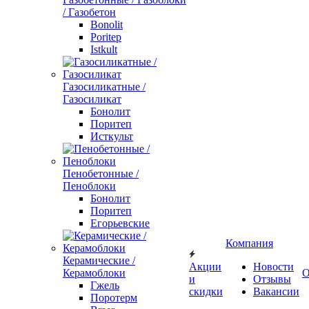
/ Газобетон
Bonolit
Poritep
Istkult
Газосиликатные /
Газосиликат
Бонолит
Поритеп
Исткульт
Пенобетонные /
Пеноблоки
Бонолит
Поритеп
Егорьевские
Компания
Керамические /
Акции
Новости
Керамоблоки
О
и
Отзывы
Гжель
скидки
Вакансии
Поротерм