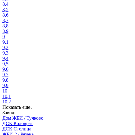
8,4
8,5
8,6
8,7
8,8
8,9
9
9,1
9,2
9,3
9,4
9,5
9,6
9,7
9,8
9,9
10
10,1
10,2
Показать еще
Завод:
Дом ЖБИ / Тучково
ДСК Коловрат
ДСК Столица
ЖБИ-2 / Рязань