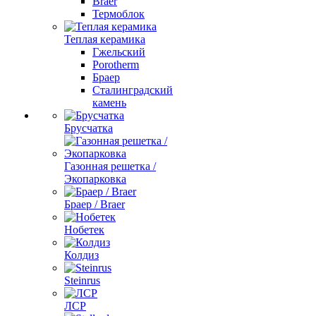
Braer
Термоблок
Теплая керамика
Гжельский
Porotherm
Браер
Сталинградский
камень
Брусчатка
Газонная решетка /
Экопарковка
Браер / Braer
Нобетек
Колдиз
Steinrus
ЛСР