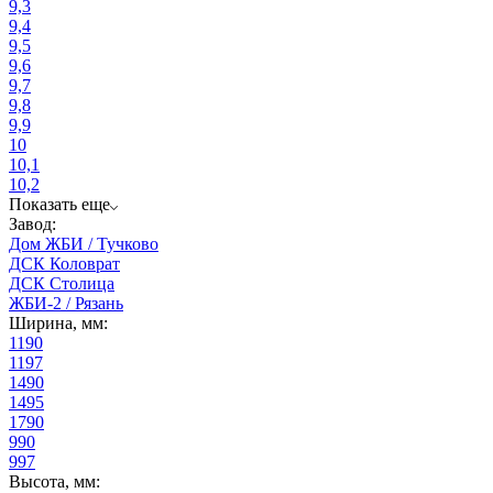
9,3
9,4
9,5
9,6
9,7
9,8
9,9
10
10,1
10,2
Показать еще
Завод:
Дом ЖБИ / Тучково
ДСК Коловрат
ДСК Столица
ЖБИ-2 / Рязань
Ширина, мм:
1190
1197
1490
1495
1790
990
997
Высота, мм: