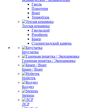
Гжель
Поротерм
Braer
Термоблок
Теплая керамика
Гжельский
Porotherm
Браер
Сталинградский камень
Брусчатка
Газонная решетка / Экопарковка
Браер / Braer
Нобетек
Колдиз
Steinrus
ЛСР