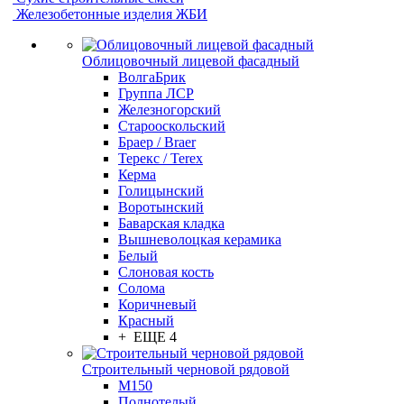
Железобетонные изделия ЖБИ
Облицовочный лицевой фасадный
ВолгаБрик
Группа ЛСР
Железногорский
Старооскольский
Браер / Braer
Терекс / Terex
Керма
Голицынский
Воротынский
Баварская кладка
Вышневолоцкая керамика
Белый
Слоновая кость
Солома
Коричневый
Красный
+ ЕЩЕ 4
Строительный черновой рядовой
М150
Полнотелый