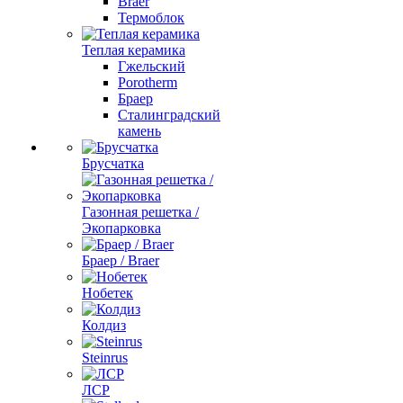
Braer
Термоблок
Теплая керамика
Гжельский
Porotherm
Браер
Сталинградский
камень
Брусчатка
Газонная решетка /
Экопарковка
Браер / Braer
Нобетек
Колдиз
Steinrus
ЛСР