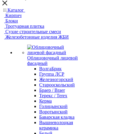
Каталог
Кирпич
Блоки
Тротуарная плитка
Сухие строительные смеси
Железобетонные изделия ЖБИ
Облицовочный лицевой
фасадный
ВолгаБрик
Группа ЛСР
Железногорский
Старооскольский
Браер / Braer
Терекс / Terex
Керма
Голицынский
Воротынский
Баварская кладка
Вышневолоцкая
керамика
Белый