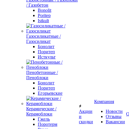
/ Газобетон
Bonolit
Poritep
Istkult
Газосиликатные /
Газосиликат
Бонолит
Поритеп
Исткульт
Пенобетонные /
Пеноблоки
Бонолит
Поритеп
Егорьевские
Компания
Керамические /
Акции
Новости
Керамоблоки
О
и
Отзывы
Гжель
скидки
Вакансии
Поротерм