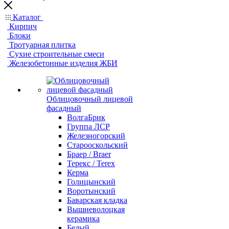
Каталог
Кирпич
Блоки
Тротуарная плитка
Сухие строительные смеси
Железобетонные изделия ЖБИ
Облицовочный лицевой
фасадный
ВолгаБрик
Группа ЛСР
Железногорский
Старооскольский
Браер / Braer
Терекс / Terex
Керма
Голицынский
Воротынский
Баварская кладка
Вышневолоцкая
керамика
Белый