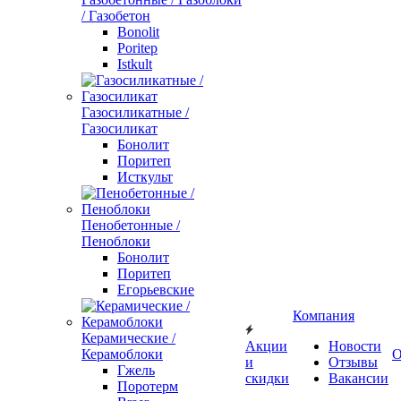
/ Газобетон
Bonolit
Poritep
Istkult
Газосиликатные /
Газосиликат
Бонолит
Поритеп
Исткульт
Пенобетонные /
Пеноблоки
Бонолит
Поритеп
Егорьевские
Компания
Керамические /
Акции
Новости
Керамоблоки
О
и
Отзывы
Гжель
скидки
Вакансии
Поротерм