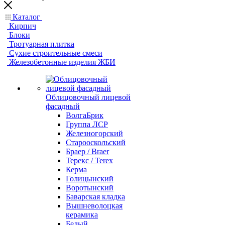
Каталог
Кирпич
Блоки
Тротуарная плитка
Сухие строительные смеси
Железобетонные изделия ЖБИ
Облицовочный лицевой
фасадный
ВолгаБрик
Группа ЛСР
Железногорский
Старооскольский
Браер / Braer
Терекс / Terex
Керма
Голицынский
Воротынский
Баварская кладка
Вышневолоцкая
керамика
Белый