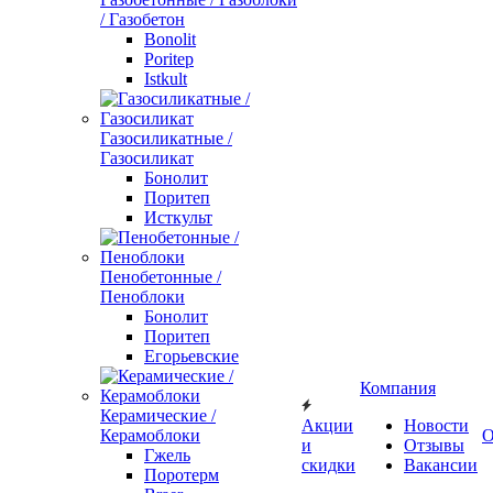
/ Газобетон
Bonolit
Poritep
Istkult
Газосиликатные /
Газосиликат
Бонолит
Поритеп
Исткульт
Пенобетонные /
Пеноблоки
Бонолит
Поритеп
Егорьевские
Компания
Керамические /
Акции
Новости
Керамоблоки
О
и
Отзывы
Гжель
скидки
Вакансии
Поротерм