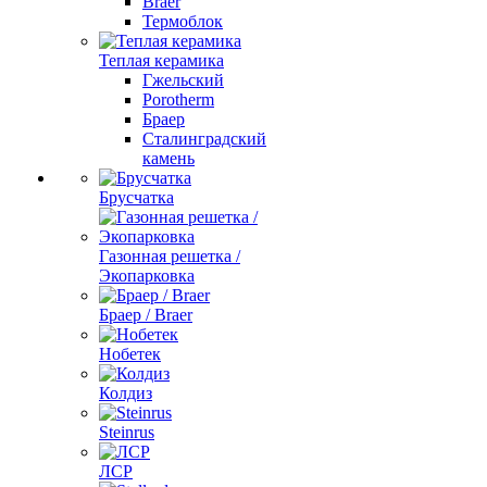
Braer
Термоблок
Теплая керамика
Гжельский
Porotherm
Браер
Сталинградский
камень
Брусчатка
Газонная решетка /
Экопарковка
Браер / Braer
Нобетек
Колдиз
Steinrus
ЛСР