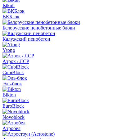
Istkult
ВКБлок
Белорусские пенобетонные блоки
Калужский пенобетон
Ytong
Аэрок / ЛСР
CubiBlock
Эль-блок
Bikton
EuroBlock
Novoblock
Аэробел