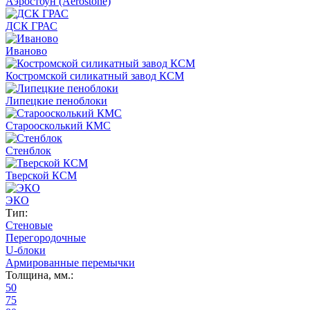
Аэростоун (Aerostone)
ДСК ГРАС
Иваново
Костромской силикатный завод КСМ
Липецкие пеноблоки
Староосколький КМС
Стенблок
Тверской КСМ
ЭКО
Тип:
Стеновые
Перегородочные
U-блоки
Армированные перемычки
Толщина, мм.:
50
75