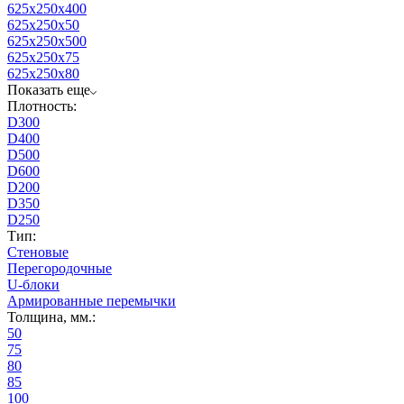
625x250x400
625x250x50
625x250x500
625x250x75
625x250x80
Показать еще
Плотность:
D300
D400
D500
D600
D200
D350
D250
Тип:
Стеновые
Перегородочные
U-блоки
Армированные перемычки
Толщина, мм.:
50
75
80
85
100