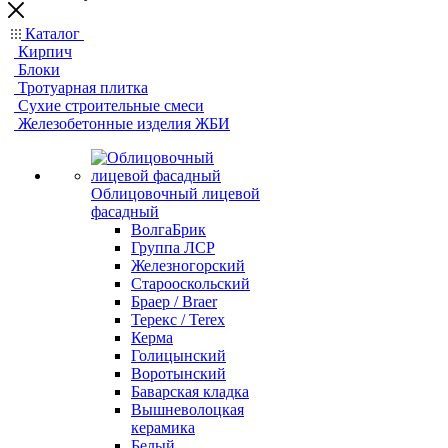
Каталог
Кирпич
Блоки
Тротуарная плитка
Сухие строительные смеси
Железобетонные изделия ЖБИ
Облицовочный лицевой
фасадный
ВолгаБрик
Группа ЛСР
Железногорский
Старооскольский
Браер / Braer
Терекс / Terex
Керма
Голицынский
Воротынский
Баварская кладка
Вышневолоцкая
керамика
Белый