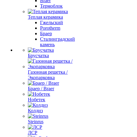
Braer
Термоблок
Теплая керамика
Гжельский
Porotherm
Браер
Сталинградский
камень
Брусчатка
Газонная решетка /
Экопарковка
Браер / Braer
Нобетек
Колдиз
Steinrus
ЛСР