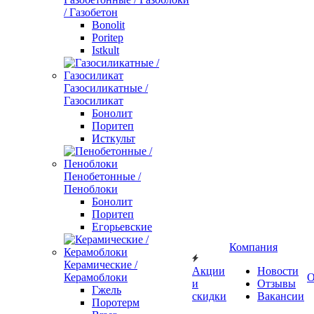
/ Газобетон
Bonolit
Poritep
Istkult
Газосиликатные /
Газосиликат
Бонолит
Поритеп
Исткульт
Пенобетонные /
Пеноблоки
Бонолит
Поритеп
Егорьевские
Компания
Керамические /
Акции
Новости
Керамоблоки
О
и
Отзывы
Гжель
скидки
Вакансии
Поротерм