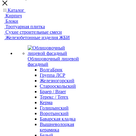
Каталог
Кирпич
Блоки
Тротуарная плитка
Сухие строительные смеси
Железобетонные изделия ЖБИ
Облицовочный лицевой
фасадный
ВолгаБрик
Группа ЛСР
Железногорский
Старооскольский
Браер / Braer
Терекс / Terex
Керма
Голицынский
Воротынский
Баварская кладка
Вышневолоцкая
керамика
Белый