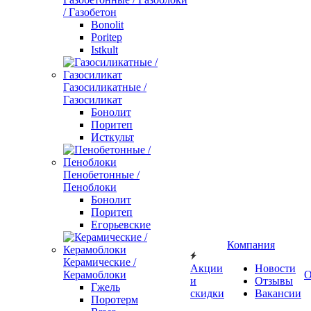
/ Газобетон
Bonolit
Poritep
Istkult
Газосиликатные /
Газосиликат
Бонолит
Поритеп
Исткульт
Пенобетонные /
Пеноблоки
Бонолит
Поритеп
Егорьевские
Компания
Керамические /
Акции
Новости
Керамоблоки
О
и
Отзывы
Гжель
скидки
Вакансии
Поротерм