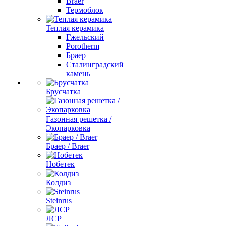
Braer
Термоблок
Теплая керамика
Гжельский
Porotherm
Браер
Сталинградский
камень
Брусчатка
Газонная решетка /
Экопарковка
Браер / Braer
Нобетек
Колдиз
Steinrus
ЛСР