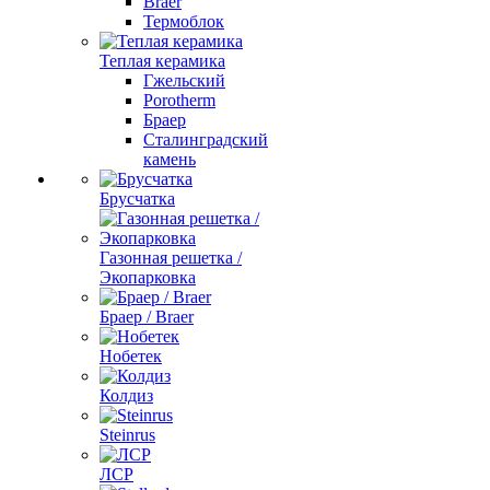
Braer
Термоблок
Теплая керамика
Гжельский
Porotherm
Браер
Сталинградский
камень
Брусчатка
Газонная решетка /
Экопарковка
Браер / Braer
Нобетек
Колдиз
Steinrus
ЛСР