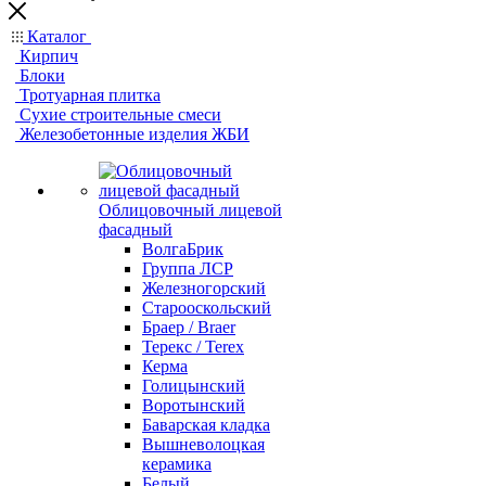
Каталог
Кирпич
Блоки
Тротуарная плитка
Сухие строительные смеси
Железобетонные изделия ЖБИ
Облицовочный лицевой
фасадный
ВолгаБрик
Группа ЛСР
Железногорский
Старооскольский
Браер / Braer
Терекс / Terex
Керма
Голицынский
Воротынский
Баварская кладка
Вышневолоцкая
керамика
Белый