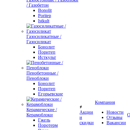
/ Газобетон
Bonolit
Poritep
Istkult
Газосиликатные /
Газосиликат
Бонолит
Поритеп
Исткульт
Пенобетонные /
Пеноблоки
Бонолит
Поритеп
Егорьевские
Компания
Керамические /
Акции
Новости
Керамоблоки
О
и
Отзывы
Гжель
скидки
Вакансии
Поротерм