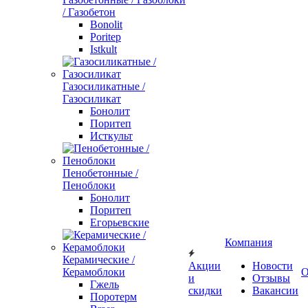
/ Газобетон
Bonolit
Poritep
Istkult
Газосиликатные /
Газосиликат
Бонолит
Поритеп
Исткульт
Пенобетонные /
Пеноблоки
Бонолит
Поритеп
Егорьевские
Компания
Керамические /
Акции
Новости
Керамоблоки
О
и
Отзывы
Гжель
скидки
Вакансии
Поротерм