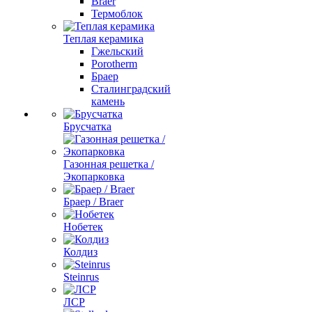
Braer
Термоблок
Теплая керамика
Гжельский
Porotherm
Браер
Сталинградский
камень
Брусчатка
Газонная решетка /
Экопарковка
Браер / Braer
Нобетек
Колдиз
Steinrus
ЛСР