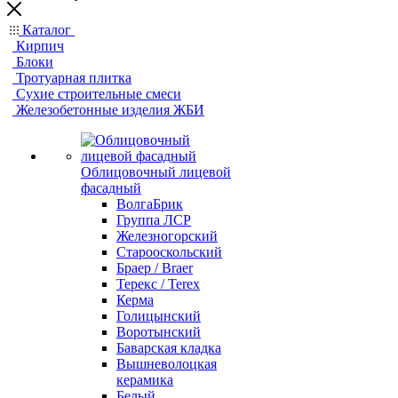
Каталог
Кирпич
Блоки
Тротуарная плитка
Сухие строительные смеси
Железобетонные изделия ЖБИ
Облицовочный лицевой
фасадный
ВолгаБрик
Группа ЛСР
Железногорский
Старооскольский
Браер / Braer
Терекс / Terex
Керма
Голицынский
Воротынский
Баварская кладка
Вышневолоцкая
керамика
Белый