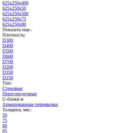
625x250x400
625x250x50
625x250x500
625x250x75
625x250x80
Показать еще
Плотность:
D300
D400
D500
D600
D700
D200
D350
D250
Тип:
Стеновые
Перегородочные
U-блоки
Армированные перемычки
Толщина, мм.:
50
75
80
85