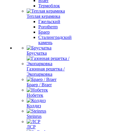
Braer
Термоблок
Теплая керамика
Гжельский
Porotherm
Браер
Сталинградский
камень
Брусчатка
Газонная решетка /
Экопарковка
Браер / Braer
Нобетек
Колдиз
Steinrus
ЛСР