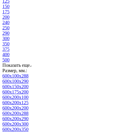
125
150
175
200
240
250
290
300
350
375
400
500
Показать еще
Размер, мм.:
600x100x288
600x100x290
600x150x200
600x175x200
600x200x100
600x200x125
600x200x200
600x200x288
600x200x290
600x200x300
600x200x350