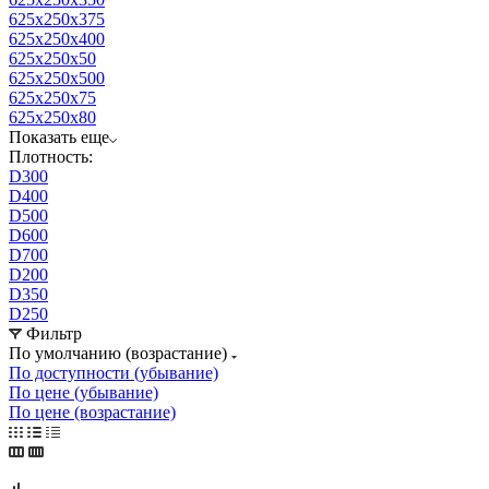
625x250x375
625x250x400
625x250x50
625x250x500
625x250x75
625x250x80
Показать еще
Плотность:
D300
D400
D500
D600
D700
D200
D350
D250
Фильтр
По умолчанию (возрастание)
По доступности (убывание)
По цене (убывание)
По цене (возрастание)