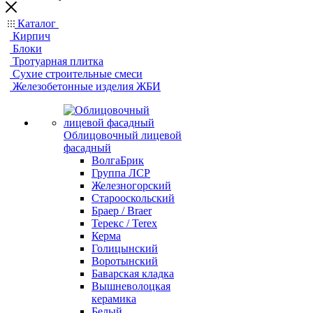
Каталог
Кирпич
Блоки
Тротуарная плитка
Сухие строительные смеси
Железобетонные изделия ЖБИ
Облицовочный лицевой
фасадный
ВолгаБрик
Группа ЛСР
Железногорский
Старооскольский
Браер / Braer
Терекс / Terex
Керма
Голицынский
Воротынский
Баварская кладка
Вышневолоцкая
керамика
Белый