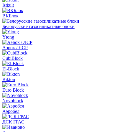
Istkult
ВКБлок
Белорусские газосиликатные блоки
Ytong
Aэрок / ЛСР
CubiBlock
El-Block
Bikton
Euro Block
Novoblock
Аэробел
ДСК ГРАС