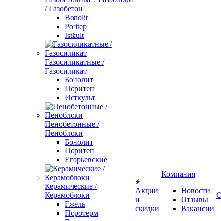
/ Газобетон
Bonolit
Poritep
Istkult
Газосиликатные /
Газосиликат
Бонолит
Поритеп
Исткульт
Пенобетонные /
Пеноблоки
Бонолит
Поритеп
Егорьевские
Компания
Керамические /
Акции
Новости
Керамоблоки
О
и
Отзывы
Гжель
скидки
Вакансии
Поротерм