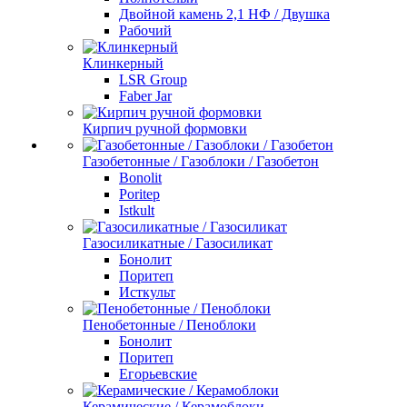
Двойной камень 2,1 НФ / Двушка
Рабочий
Клинкерный
LSR Group
Faber Jar
Кирпич ручной формовки
Газобетонные / Газоблоки / Газобетон
Bonolit
Poritep
Istkult
Газосиликатные / Газосиликат
Бонолит
Поритеп
Исткульт
Пенобетонные / Пеноблоки
Бонолит
Поритеп
Егорьевские
Керамические / Керамоблоки