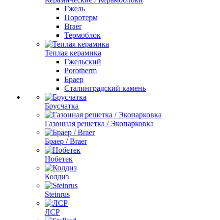
Гжель
Поротерм
Braer
Термоблок
Теплая керамика
Гжельский
Porotherm
Браер
Сталинградский камень
Брусчатка
Газонная решетка / Экопарковка
Браер / Braer
Нобетек
Колдиз
Steinrus
ЛСР