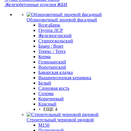
Железобетонные изделия ЖБИ
Облицовочный лицевой фасадный
ВолгаБрик
Группа ЛСР
Железногорский
Старооскольский
Браер / Braer
Терекс / Terex
Керма
Голицынский
Воротынский
Баварская кладка
Вышневолоцкая керамика
Белый
Слоновая кость
Солома
Коричневый
Красный
+ ЕЩЕ 4
Строительный черновой рядовой
М150
Полнотелый