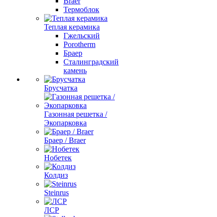
Braer
Термоблок
Теплая керамика
Гжельский
Porotherm
Браер
Сталинградский
камень
Брусчатка
Газонная решетка /
Экопарковка
Браер / Braer
Нобетек
Колдиз
Steinrus
ЛСР