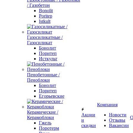
/ Газобетон
Bonolit
Poritep
Istkult
Газосиликатные /
Газосиликат
Бонолит
Поритеп
Исткульт
Пенобетонные /
Пеноблоки
Бонолит
Поритеп
Егорьевские
Компания
Керамические /
Акции
Новости
Керамоблоки
О
и
Отзывы
Гжель
скидки
Вакансии
Поротерм