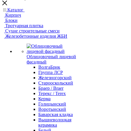
Каталог
Кирпич
Блоки
Тротуарная плитка
Сухие строительные смеси
Железобетонные изделия ЖБИ
Облицовочный лицевой
фасадный
ВолгаБрик
Группа ЛСР
Железногорский
Старооскольский
Браер / Braer
Терекс / Terex
Керма
Голицынский
Воротынский
Баварская кладка
Вышневолоцкая
керамика
Белый