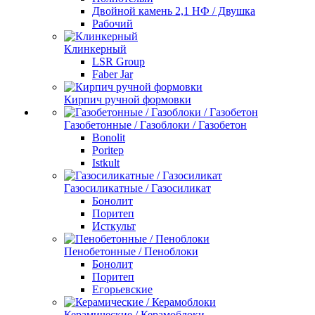
Двойной камень 2,1 НФ / Двушка
Рабочий
Клинкерный
LSR Group
Faber Jar
Кирпич ручной формовки
Газобетонные / Газоблоки / Газобетон
Bonolit
Poritep
Istkult
Газосиликатные / Газосиликат
Бонолит
Поритеп
Исткульт
Пенобетонные / Пеноблоки
Бонолит
Поритеп
Егорьевские
Керамические / Керамоблоки