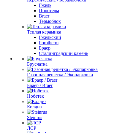
Гжель
Поротерм
Braer
Термоблок
Теплая керамика
Гжельский
Porotherm
Браер
Сталинградский камень
Брусчатка
Газонная решетка / Экопарковка
Браер / Braer
Нобетек
Колдиз
Steinrus
ЛСР