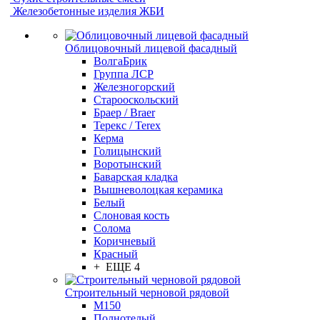
Железобетонные изделия ЖБИ
Облицовочный лицевой фасадный
ВолгаБрик
Группа ЛСР
Железногорский
Старооскольский
Браер / Braer
Терекс / Terex
Керма
Голицынский
Воротынский
Баварская кладка
Вышневолоцкая керамика
Белый
Слоновая кость
Солома
Коричневый
Красный
+ ЕЩЕ 4
Строительный черновой рядовой
М150
Полнотелый