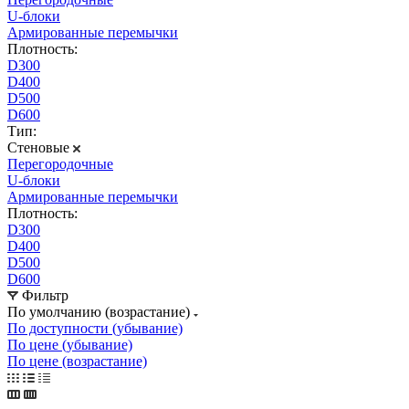
U-блоки
Армированные перемычки
Плотность:
D300
D400
D500
D600
Тип:
Стеновые
Перегородочные
U-блоки
Армированные перемычки
Плотность:
D300
D400
D500
D600
Фильтр
По умолчанию (возрастание)
По доступности (убывание)
По цене (убывание)
По цене (возрастание)