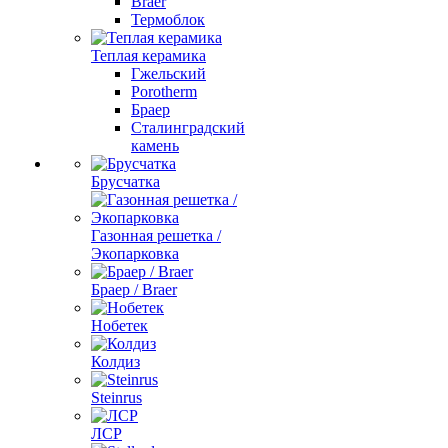
Braer
Термоблок
Теплая керамика
Гжельский
Porotherm
Браер
Сталинградский
камень
Брусчатка
Газонная решетка /
Экопарковка
Браер / Braer
Нобетек
Колдиз
Steinrus
ЛСР