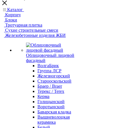
Каталог
Кирпич
Блоки
Тротуарная плитка
Сухие строительные смеси
Железобетонные изделия ЖБИ
Облицовочный лицевой
фасадный
ВолгаБрик
Группа ЛСР
Железногорский
Старооскольский
Браер / Braer
Терекс / Terex
Керма
Голицынский
Воротынский
Баварская кладка
Вышневолоцкая
керамика
Белый