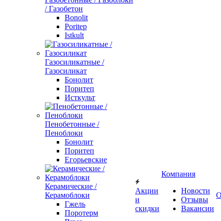
/ Газобетон
Bonolit
Poritep
Istkult
Газосиликатные /
Газосиликат
Бонолит
Поритеп
Исткульт
Пенобетонные /
Пеноблоки
Бонолит
Поритеп
Егорьевские
Компания
Керамические /
Акции
Новости
Керамоблоки
О
и
Отзывы
Гжель
скидки
Вакансии
Поротерм