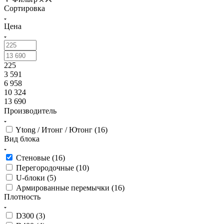
Сортировка
Цена
225
3 591
6 958
10 324
13 690
Производитель
Ytong / Итонг / Ютонг (
16
)
Вид блока
Стеновые (
16
)
Перегородочные (
10
)
U-блоки (
5
)
Армированные перемычки (
16
)
Плотность
D300 (
3
)